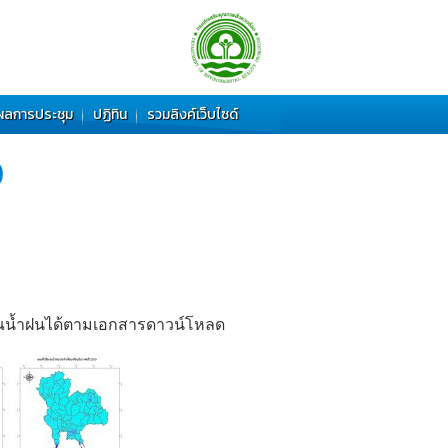
ผลการประชุม
ปฏิทิน
รวมลิงค์เว็บไซด์
)
าณน้ำฝนได้ตามเอกสารดาวน์โหลด