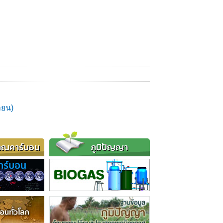
ายน)
าณคาร์บอน
ภูมิปัญญา