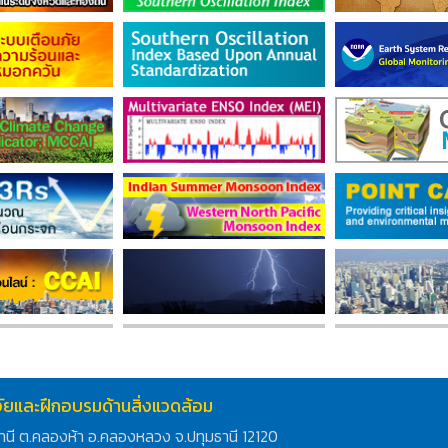
ิจัยและฝึกอบรมด้านสิ่งแวดล้อม
านี ต.คลองห้า อ.คลองหลวง จ.ปทุมธานี 12120