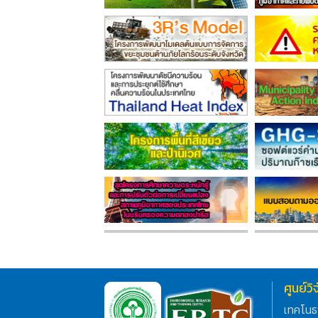
ศูนย์ว
เทคโนธ