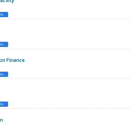
acility
e...
e...
on Finance
e...
e...
on