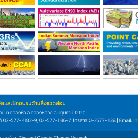
ิจัยและฝึกอบรมด้านสิ่งแวดล้อม
านี ต.คลองห้า อ.คลองหลวง จ.ปทุมธานี 12120
ท์ 02-577-4182-9, 02-577-1136-7 โทรสาร 0-2577-1138 | Email:
i
่งแวดล้อม Thailand Climate Change Network.