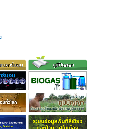
d
าณคาร์บอน
ภูมิปัญญา