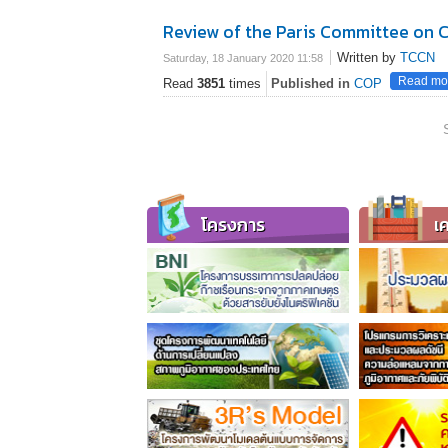
Review of the Paris Committee on 
Written by
TCCN
Saturday, 18 January 2020 11:58
Read mor
Read
3851
times
Published in
COP
โครงการ
เค