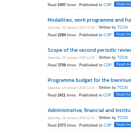
Read mor
Read
2497
times
Published in
COP
Modalities, work programme and fu
Written by
TCCN
Saturday, 18 January 2020 12:04
Read mor
Read
2284
times
Published in
COP
Scope of the second periodic revie
Written by
TCCN
Saturday, 18 January 2020 12:02
Read mor
Read
3758
times
Published in
COP
Programme budget for the bienni
Written by
TCCN
Saturday, 18 January 2020 12:02
Read mor
Read
2411
times
Published in
COP
Administrative, financial and instit
Written by
TCCN
Saturday, 18 January 2020 12:01
Read mor
Read
2373
times
Published in
COP