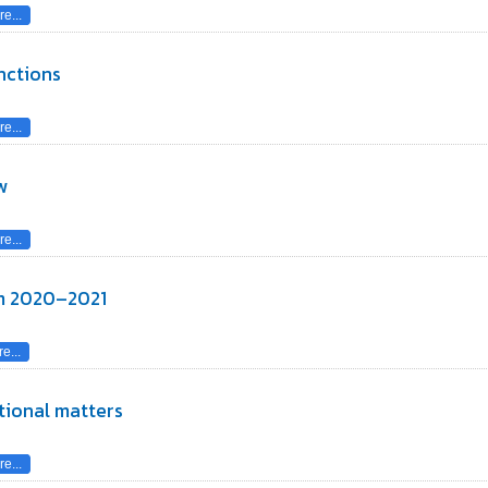
e...
nctions
e...
w
e...
um 2020–2021
e...
utional matters
e...