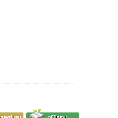
าณคาร์บอน
ภูมิปัญญา