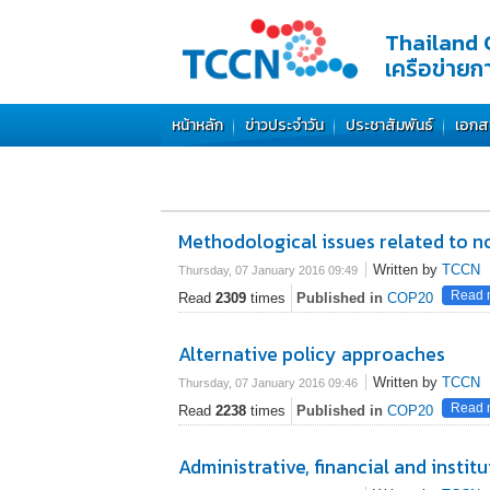
Thailand 
เครือข่าย
หน้าหลัก
ข่าวประจำวัน
ประชาสัมพันธ์
เอกส
Methodological issues related to 
Written by
TCCN
Thursday, 07 January 2016 09:49
Read m
Read
2309
times
Published in
COP20
Alternative policy approaches
Written by
TCCN
Thursday, 07 January 2016 09:46
Read m
Read
2238
times
Published in
COP20
Administrative, financial and institu