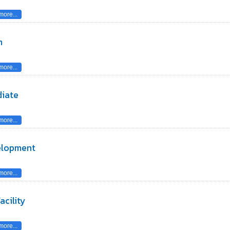
ore...
m
ore...
diate
ore...
velopment
ore...
acility
ore...