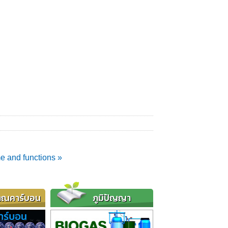
e and functions »
าณคาร์บอน
ภูมิปัญญา