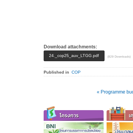
Download attachments:
24._cop25_auv_LTGG.pdf
(829 Downloads)
Published in
COP
« Programme bud
โครงการ
เค