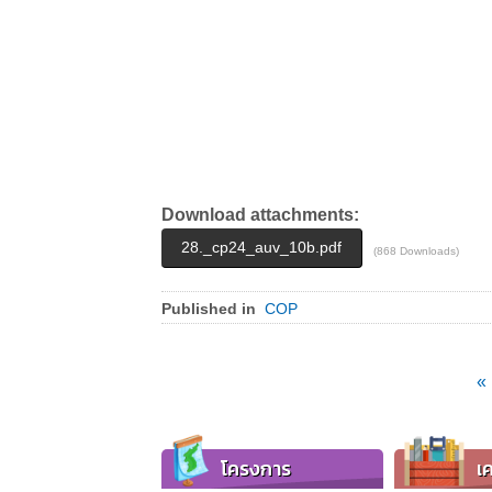
Download attachments:
28._cp24_auv_10b.pdf
(868 Downloads)
Published in
COP
«
โครงการ
เค