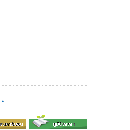
 »
าณคาร์บอน
ภูมิปัญญา