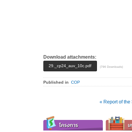
Download attachments:
29._cp24_auv_10c.pdf
(796 Downloads)
Published in
COP
« Report of th
โครงการ
เค