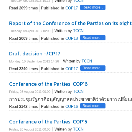
Written by
TCCN
Tuesday, 09 April 2013 10:17
Read more...
Read
2099
times
Published in
COP17
Report of the Conference of the Parties on its eigh
Written by
TCCN
Tuesday, 09 April 2013 10:09
Read more...
Read
2009
times
Published in
COP18
Draft decision -/CP.17
Written by
TCCN
Monday, 10 September 2012 14:26
Read more...
Read
2240
times
Published in
COP17
Conference of the Parties: COP16
Written by
TCCN
Friday, 26 August 2011 00:00
การประชุมรัฐภาคีอนุสัญญาสหประชาชาติว่าด้วยการเปลี่ยนแ
Read more...
Read
2342
times
Published in
COP16
Conference of the Parties: COP15
Written by
TCCN
Friday, 26 August 2011 00:00