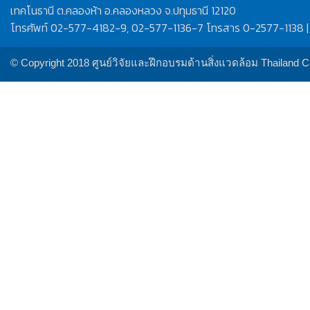
เทคโนธานี ต.คลองห้า อ.คลองหลวง จ.ปทุมธานี 12120
โทรศัพท์ 02-577-4182-9, 02-577-1136-7 โทรสาร 0-2577-1138 |
© Copyright 2018 ศูนย์วิจัยและฝึกอบรมด้านสิ่งแวดล้อม Thailand 