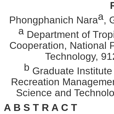
a
Phongphanich Nara
,
a
Department of Tropic
Cooperation, National 
Technology, 91
b
Graduate Institute
Recreation Management,
Science and Technolo
A B S T R A C T