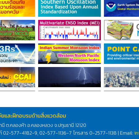
ิจัยและฝึกอบรมด้านสิ่งแวดล้อม
านี ต.คลองห้า อ.คลองหลวง จ.ปทุมธานี 12120
ท์ 02-577-4182-9, 02-577-1136-7 โทรสาร 0-2577-1138 | Email:
i