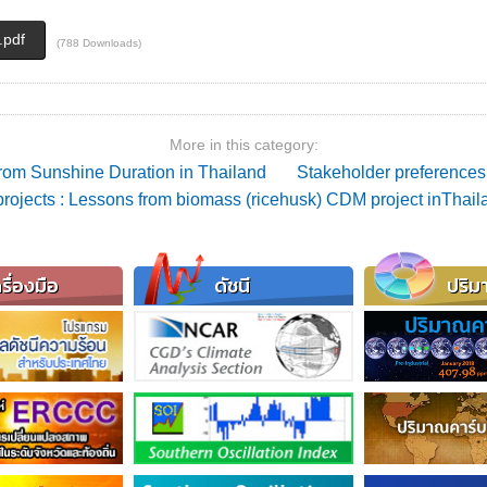
.pdf
(788 Downloads)
More in this category:
 from Sunshine Duration in Thailand
Stakeholder preferences
ojects : Lessons from biomass (ricehusk) CDM project inThail
รื่องมือ
ดัชนี
ปริม