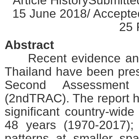
Article HistorySubmitte
15 June 2018/ Accepted
25 
Abstract
Recent evidence and k
Thailand have been prese
Second Assessment
(2ndTRAC). The report hi
significant country-wid
48 years (1970-2017); b
patterns at smaller spa