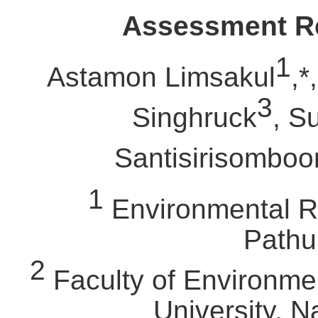
Assessment
R
1
Astamon Limsakul
,*
3
Singhruck
, S
Santisirisomboo
1
Environmental Re
Pathu
2
Faculty of Environme
University, 