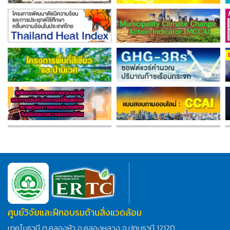
ศูนย์วิจัยและฝึกอบรมด้านสิ่งแวดล้อม
เทคโนธานี ต.คลองห้า อ.คลองหลวง จ.ปทุมธานี 12120