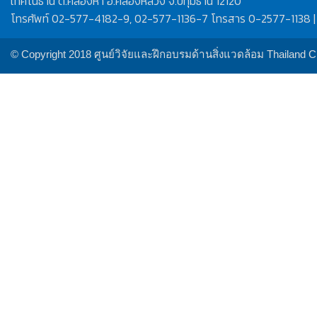
เทคโนธานี ต.คลองห้า อ.คลองหลวง จ.ปทุมธานี 12120
โทรศัพท์ 02-577-4182-9, 02-577-1136-7 โทรสาร 0-2577-1138 |
© Copyright 2018 ศูนย์วิจัยและฝึกอบรมด้านสิ่งแวดล้อม Thailand 