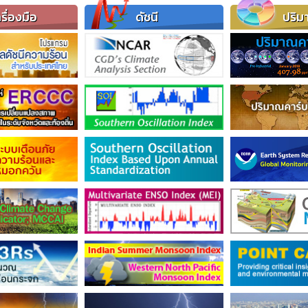
รื่องมือ
ดัชนี
ปริม