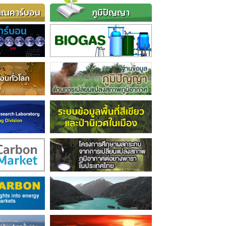
าณคาร์บอน
ภูมิปัญญา